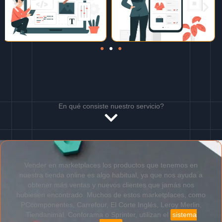
En qué consiste nuestro servicio?
Vender en marketplaces los productos que tenemos en
nuestra tienda online es algo habitual, ya que nos ayuda a
obtener más ventas y nuevos clientes que jamás nos
hubiesen encontrado. Muchos de estos marketplaces, como
PCcomponentes, Carrefour, El Corte Inglés, Leroy Merlin,
Tiendanimal, Conforama o Sprinter, utilizan el
sistema