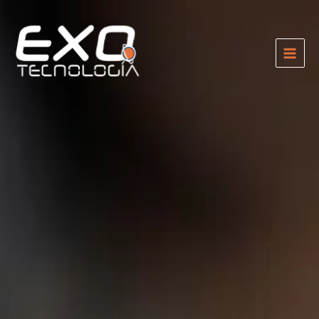
Ir
al
contenido