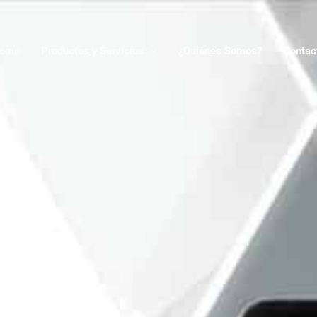
Ir
al
contenido
ome
Productos y Servicios
¿Quiénes Somos?
Contac