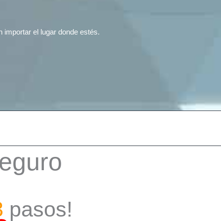
n importar el lugar donde estés.
Seguro
in la necesidad de una visita física.
3
pasos!