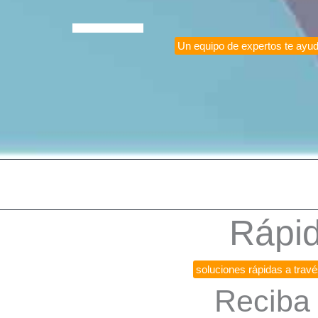
Un equipo de expertos te ayu
Rápid
Obtenga
soluciones rápidas a travé
Reciba 